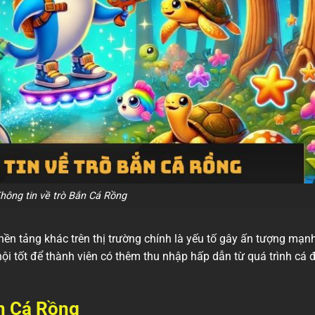
hông tin về trò Bắn Cá Rồng
u nền tảng khác trên thị trường chính là yếu tố gây ấn tượng mạn
hội tốt để thành viên có thêm thu nhập hấp dẫn từ quá trình cá 
 Cá Rồng