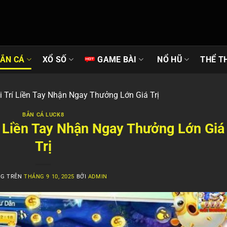
ẮN CÁ
XỔ SỐ
GAME BÀI
NỔ HŨ
THỂ T
iải Trí Liền Tay Nhận Ngay Thưởng Lớn Giá Trị
BẮN CÁ LUCK8
Trí Liền Tay Nhận Ngay Thưởng Lớn Giá
Trị
NG TRÊN
THÁNG 9 10, 2025
BỞI
ADMIN