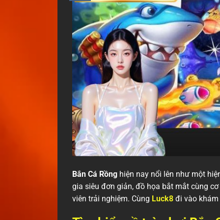
Bắn Cá Rồng
hiện nay nổi lên như một hiện
gia siêu đơn giản, đồ họa bắt mắt cùng cơ 
viên trải nghiệm. Cùng
Luck8
đi vào khám p