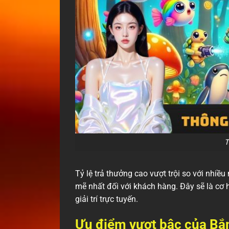
T
Tỷ lệ trả thưởng cao vượt trội so với nhiề
mẽ nhất đối với khách hàng. Đây sẽ là cơ 
giải trí trực tuyến.
Ưu điểm vượt bậc của Bắn