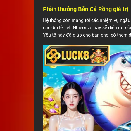
Phần thưởng Bắn Cá Rồng giá trị
Hệ thống còn mang tới các nhiệm vụ ngẫu 
các dịp lễ Tết. Nhiệm vụ này sẽ diễn ra mỗ
Yếu tố này đã giúp cho bạn chơi có thêm đ