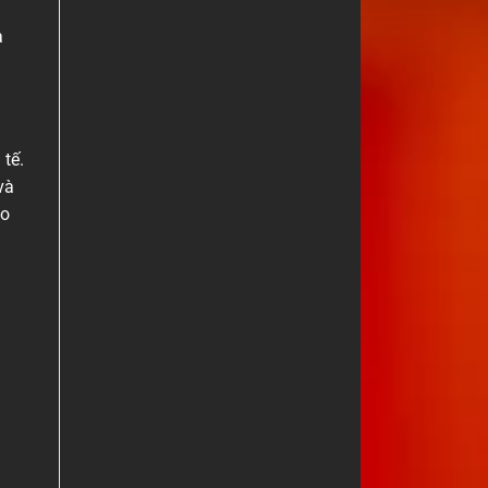
à
 tế.
và
ao