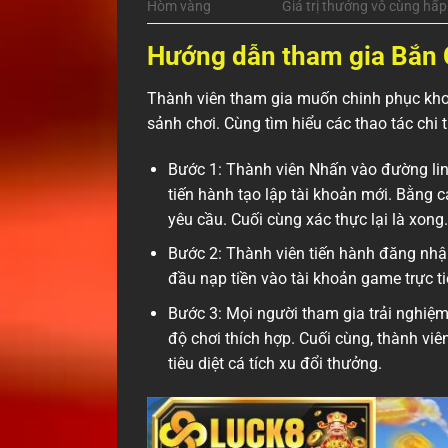
Hòm vàng
Giá trị thưởng vô cùng hấ
Hướng dẫn tham gia Bắn C
Thành viên tham gia muốn chinh phục kho
sảnh chơi. Cùng tìm hiểu các thao tác chi 
Bước 1: Thành viên Nhấn vào đường li
tiến hành tạo lập tài khoản mới. Bằng 
yêu cầu. Cuối cùng xác thực lại là xong.
Bước 2: Thành viên tiến hành đăng nhậ
đầu nạp tiền vào tài khoản game trực ti
Bước 3: Mọi người tham gia trải nghiệ
độ chơi thích hợp. Cuối cùng, thành viê
tiêu diệt cá tích xu đổi thưởng.