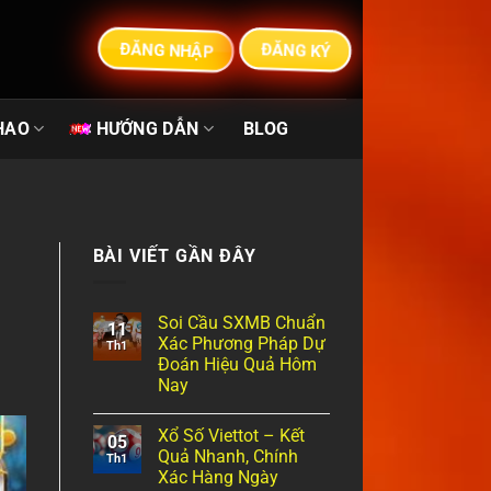
ĐĂNG NHẬP
ĐĂNG KÝ
HAO
HƯỚNG DẪN
BLOG
BÀI VIẾT GẦN ĐÂY
Soi Cầu SXMB Chuẩn
11
Xác Phương Pháp Dự
Th1
Đoán Hiệu Quả Hôm
Nay
Xổ Số Viettot – Kết
05
Quả Nhanh, Chính
Th1
Xác Hàng Ngày