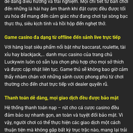
dễ dàng điều hướng và trải nghiệm. Mọi chi tiết từ bàn chơi
đến những lá hài hay âm thanh khi đặt cược đều được tối
ưu hóa để mang đến cảm giác như đang chơi tại sòng bạc
thực thụ, siêu kịch tính và hồi hộp đến nghẹt thở.
Game casino đa dạng từ offline đến sảnh live trực tiếp
Với hàng loạt siêu phẩm nổi bật như baccarat, roulette, tài
xỉu hay blackjack,… danh mục casino của trang chủ
Luckywin luôn có sẵn lựa chọn phù hợp cho mọi sở thích
và được cập nhật liên tục. Game thủ sẽ không bao giờ cảm
thấy nhàm chán với những sảnh cược phong phú từ chơi
thường cho đến chat trực tiếp với dealer quyến rũ.
Thanh toán dễ dàng, mọi giao dịch đều được bảo mật
Hệ thống thanh toán nạp – rút cho cá cược casino đều
đảm bảo sự nhanh gọn, an toàn và tuyệt đối bảo mật. Vì
vậy, người chơi có thể thực hiện các giao dịch một cách
thuận tiện mà không gặp bất kỳ trục trặc nào, mang lại trải