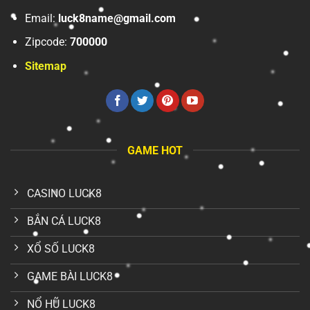
Email:
luck8name@gmail.com
Zipcode:
700000
Sitemap
GAME HOT
CASINO LUCK8
BẮN CÁ LUCK8
XỔ SỐ LUCK8
GAME BÀI LUCK8
NỔ HŨ LUCK8