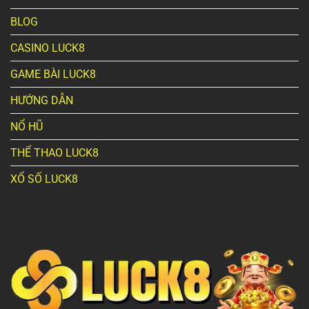
BLOG
CASINO LUCK8
GAME BÀI LUCK8
HƯỚNG DẪN
NỔ HŨ
THỂ THAO LUCK8
XỔ SỐ LUCK8