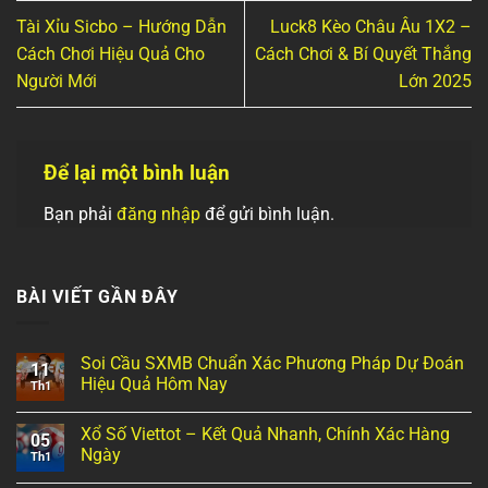
Tài Xỉu Sicbo – Hướng Dẫn
Luck8 Kèo Châu Âu 1X2 –
Cách Chơi Hiệu Quả Cho
Cách Chơi & Bí Quyết Thắng
Người Mới
Lớn 2025
Để lại một bình luận
Bạn phải
đăng nhập
để gửi bình luận.
BÀI VIẾT GẦN ĐÂY
Soi Cầu SXMB Chuẩn Xác Phương Pháp Dự Đoán
11
Hiệu Quả Hôm Nay
Th1
Xổ Số Viettot – Kết Quả Nhanh, Chính Xác Hàng
05
Ngày
Th1