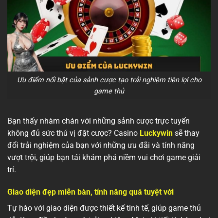
Ưu điểm nổi bật của sảnh cược tạo trải nghiệm tiện lợi cho
game thủ
Bạn thấy nhàm chán với những sảnh cược trực tuyến
không đủ sức thú vị đặt cược? Casino
Luckywin
sẽ thay
đổi trải nghiệm của bạn với những ưu đãi và tính năng
vượt trội, giúp bạn tái khám phá niềm vui chơi game giải
trí.
Giao diện đẹp miễn bàn, tính năng quá tuyệt vời
Tự hào với giao diện được thiết kế tinh tế, giúp game thủ