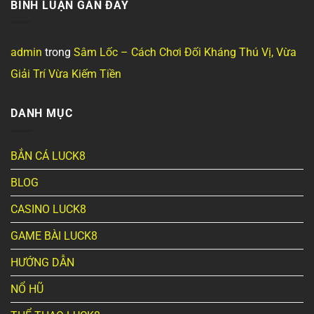
BÌNH LUẬN GẦN ĐÂY
admin
trong
Sâm Lốc – Cách Chơi Đối Kháng Thú Vị, Vừa
Giải Trí Vừa Kiếm Tiền
DANH MỤC
BẮN CÁ LUCK8
BLOG
CASINO LUCK8
GAME BÀI LUCK8
HƯỚNG DẪN
NỔ HŨ