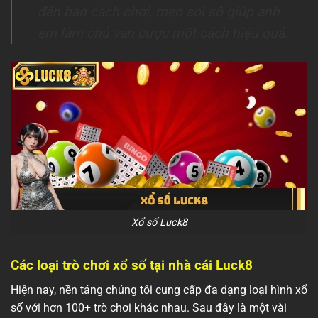
đến bạn cách chơi, mẹo soi số giúp anh
em làm chủ ván cược một cách hiệu quả.
Xổ số Luck8
Các loại trò chơi xổ số tại nhà cái Luck8
Hiện nay, nền tảng chúng tôi cung cấp đa dạng loại hình xổ
số với hơn 100+ trò chơi khác nhau. Sau đây là một vài