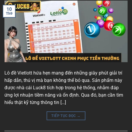
10
Th9
Lô đề Vietlott hứa hẹn mang đến những giây phút giải trí
hấp dẫn, thú vị mà bạn không thể bỏ qua. Sản phẩm này
được nhà cái Luck8 tích hợp trong hệ thống, nhằm đáp
ứng lợi nhuận tiềm năng và ổn định. Qua đó, bạn cần tìm
hiểu thật kỹ từng thông tin […]
TIẾP TỤC ĐỌC
→