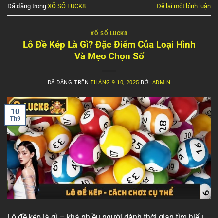
Đã đăng trong
XỔ SỐ LUCK8
Để lại một bình luận
XỔ SỐ LUCK8
Lô Đề Kép Là Gì? Đặc Điểm Của Loại Hình
Và Mẹo Chọn Số
ĐÃ ĐĂNG TRÊN
THÁNG 9 10, 2025
BỞI
ADMIN
10
Th9
Lô đề kép là gì – khá nhiều người dành thời gian tìm hiểu