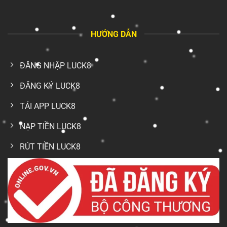
HƯỚNG DẪN
ĐĂNG NHẬP LUCK8
ĐĂNG KÝ LUCK8
TẢI APP LUCK8
NẠP TIỀN LUCK8
RÚT TIỀN LUCK8