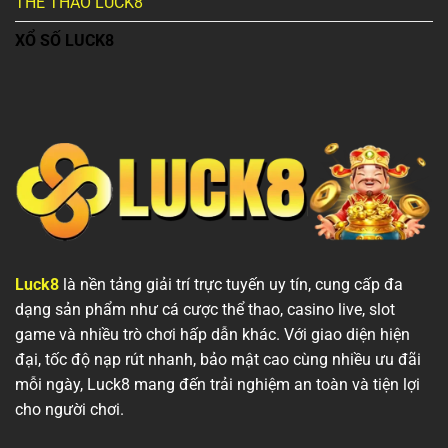
THỂ THAO LUCK8
XỔ SỐ LUCK8
Luck8
là nền tảng giải trí trực tuyến uy tín, cung cấp đa
dạng sản phẩm như cá cược thể thao, casino live, slot
game và nhiều trò chơi hấp dẫn khác. Với giao diện hiện
đại, tốc độ nạp rút nhanh, bảo mật cao cùng nhiều ưu đãi
mỗi ngày, Luck8 mang đến trải nghiệm an toàn và tiện lợi
cho người chơi.