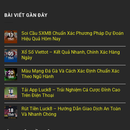
BÀI VIẾT GẦN ĐÂY
Soi Cầu SXMB Chuẩn Xác Phương Pháp Dự Đoán
11
Hiệu Quả Hôm Nay
Th1
Xổ Số Viettot – Kết Quả Nhanh, Chính Xác Hàng
05
Ngày
Th1
Màu Mạng Đá Gà Và Cách Xác Định Chuẩn Xác
20
Theo Ngũ Hành
Th9
Tải App Luck8 – Trải Nghiệm Cá Cược Đỉnh Cao
18
Trên Điện Thoại
Th9
Rút Tiền Luck8 – Hướng Dẫn Giao Dịch An Toàn
18
Và Nhanh Chóng
Th9