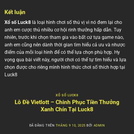
Kết luận
Xổ số Luck8
là loại hình chơi số thú vị vì nó đem lại cho
anh em cược thủ nhiều cơ hội rinh thưởng hấp dẫn. Tuy
nhiên, trước khi chọn tham gia vào bất cứ tựa game nào,
anh em cũng nên dành thời gian tìm hiểu cả ưu và nhược
điểm của mỗi loại hình để có thể lựa chọn phù hợp. Hy
vọng qua bài viết này, người chơi có thể tự tìm hiểu và lựa
chọn được cho riêng mình hình thức chơi số thích hợp tại
Luck8
XỔ SỐ LUCK8
Lô Đề Vietlott – Chinh Phục Tiền Thưởng
Xanh Chín Tại Luck8
ĐÃ ĐĂNG TRÊN
THÁNG 9 10, 2025
BỞI
ADMIN