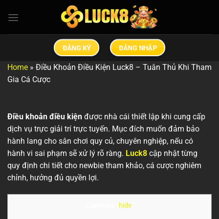
Chuyển
đến
nội
dung
ĐĂNG NHẬP
ĐĂNG KÝ
Home
»
Điều Khoản Điều Kiện Luck8 – Tuân Thủ Khi Tham
Gia Cá Cược
Điều khoản điều kiện
được nhà cái thiết lập khi cung cấp
dịch vụ trực giải trí trực tuyến. Mục đích muốn đảm bảo
hành lang cho sân chơi quy củ, chuyên nghiệp, nếu có
hành vi sai phạm sẽ xử lý rõ ràng.
Luck8
cập nhật từng
quy định chi tiết cho newbie tham khảo, cá cược nghiêm
chỉnh, hưởng đủ quyền lợi.
Contents
[
hide
]