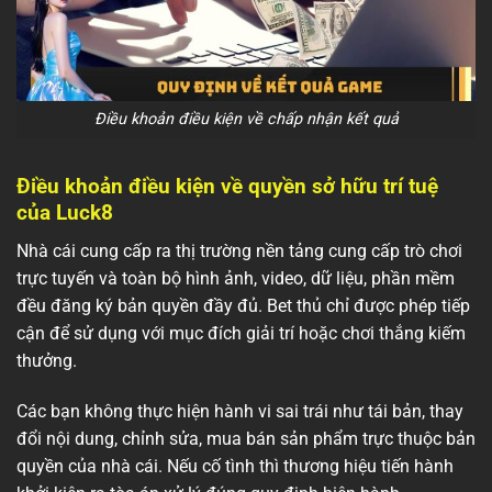
Điều khoản điều kiện về chấp nhận kết quả
Điều khoản điều kiện về quyền sở hữu trí tuệ
của Luck8
Nhà cái cung cấp ra thị trường nền tảng cung cấp trò chơi
trực tuyến và toàn bộ hình ảnh, video, dữ liệu, phần mềm
đều đăng ký bản quyền đầy đủ. Bet thủ chỉ được phép tiếp
cận để sử dụng với mục đích giải trí hoặc chơi thắng kiếm
thưởng.
Các bạn không thực hiện hành vi sai trái như tái bản, thay
đổi nội dung, chỉnh sửa, mua bán sản phẩm trực thuộc bản
quyền của nhà cái. Nếu cố tình thì thương hiệu tiến hành