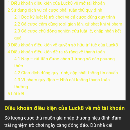
1
Điều khoản điều kiện của Luck8 về mở tài khoản
2
Sử dụng dịch vụ cá cược phải tuân thủ quy định
2.1
Đọc kỹ luật lệ trò chơi và cá cược đúng quy trình
2.2
Cá cược cấm dùng tool gian lận, xử phạt khi vi phạm
2.3
Cá cược chủ động nghiên cứu luật lệ, chấp nhận kết
quả
3
Điều khoản điều kiện về quyền sở hữu trí tuệ của Luck8
4
Điều khoản điều kiện đề ra rõ ràng về thanh toán
4.1
Nạp – rút tiền được chọn 1 trong số các phương
thức
4.2
Giao dịch đúng quy trình, cập nhật thông tin chuẩn
4.3
Vi phạm quy định – Nhà cái không thanh toán
thưởng
5
Lời kết
Điều khoản điều kiện của Luck8 về mở tài khoản
Số lượng cược thủ muốn gia nhập thương hiệu đình đám
trải nghiệm trò chơi ngày càng đông đảo. Dù nhà cái