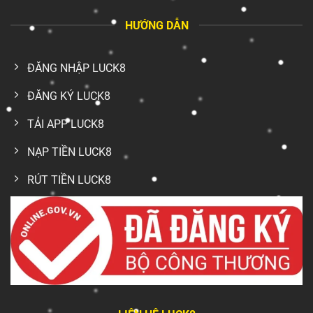
HƯỚNG DẪN
ĐĂNG NHẬP LUCK8
ĐĂNG KÝ LUCK8
TẢI APP LUCK8
NẠP TIỀN LUCK8
RÚT TIỀN LUCK8