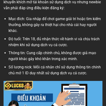
khuyến khích mở tài khoản sử dụng dịch vụ nhưng newbie
vẫn phải đáp ứng điều kiện đăng ký:
Mục đích: Gia nhập để chơi game giải trí hoặc tìm kiếm
thưởng, không gây ra thiệt hại cho nhà cái hay người
khác.
Độ tuổi: Trên 18, đủ nhận thức về hành vi và chịu trách
nhiệm khi sử dụng dịch vụ cá cược.
Thông tin: Cung cấp chính chủ, không được giả mạo
người khác gây khó khăn trong xác minh.
Số lượng nick: Mỗi cá nhân chỉ sử dụng thông tin chính
chủ mở 1 ID duy nhất sử dụng dịch vụ cá cược.