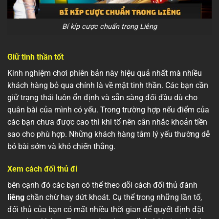
Bí kíp cược chuẩn trong Liêng
Giữ tinh thần tốt
Kinh nghiệm chơi phiên bản này hiệu quả nhất mà nhiều
khách hàng bỏ qua chính là về mặt tinh thần. Các bạn cần
giữ trạng thái luôn ổn định và sẵn sàng đối đầu dù cho
quân bài của mình có yếu. Trong trường hợp nếu điểm của
các bạn chưa được cao thì khi tố nên cân nhắc khoản tiền
sao cho phù hợp. Những khách hàng tâm lý yếu thường dễ
bỏ bài sớm và khó chiến thắng.
Xem cách đối thủ đi
bên cạnh đó các bạn có thể theo dõi cách đối thủ đánh
liêng
chần chừ hay dứt khoát. Cụ thể trong những lần tố,
đối thủ của bạn có mất nhiều thời gian để quyết định đặt