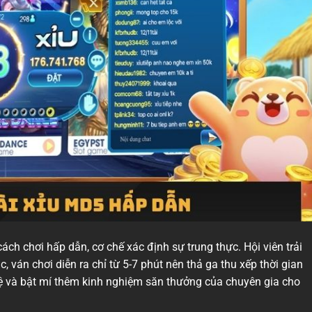
ch chơi hấp dẫn, cơ chế xác định sự trung thực. Hội viên trải
 ván chơi diễn ra chỉ từ 5-7 phút nên thả ga thu xếp thời gian
lệ và bật mí thêm kinh nghiệm săn thưởng của chuyên gia cho