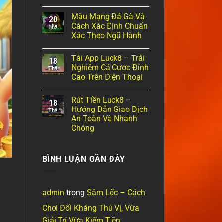
Màu Mạng Đá Gà Và
20
Cách Xác Định Chuẩn
Th9
Xác Theo Ngũ Hành
Tải App Luck8 – Trải
18
Nghiệm Cá Cược Đỉnh
Th9
Cao Trên Điện Thoại
Rút Tiền Luck8 –
18
Hướng Dẫn Giao Dịch
Th9
An Toàn Và Nhanh
Chóng
BÌNH LUẬN GẦN ĐÂY
admin
trong
Sâm Lốc – Cách
Chơi Đối Kháng Thú Vị, Vừa
Giải Trí Vừa Kiếm Tiền