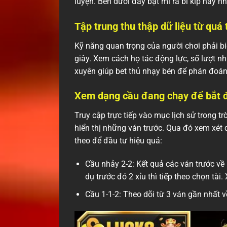
luyện. Bên dưới đây bật mí ra bí kíp hay nh
Tập trung thu thập dữ liệu từ quá t
Kỹ năng quan trọng của người chơi phải biế
giây. Xem cách họ tác động lực, số lượt n
xuyên giúp bet thủ nhạy bén để phán đoán
Xem dạng cầu đang chạy để bắt 
Truy cập trực tiếp vào mục lịch sử trong tr
hiển thị những ván trước. Qua đó xem xét 
theo để đầu tư hiệu quả:
Cầu nhảy 2-2: Kết quả các ván trước về 
dụ trước đó 2 xỉu thì tiếp theo chọn tài
Cầu 1-1-2: Theo dõi từ 3 ván gần nhất v