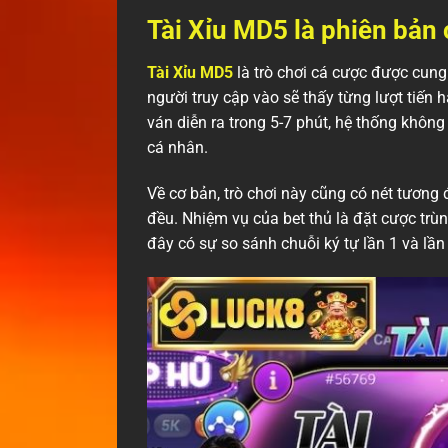
Tài Xỉu MD5 là phiên bản 
Tài Xỉu MD5
là trò chơi cá cược được cung 
người truy cập vào sẽ thấy từng lượt tiến
ván diễn ra trong 5-7 phút, hệ thống khôn
cá nhân.
Về cơ bản, trò chơi này cũng có nét tương 
đều. Nhiệm vụ của bet thủ là đặt cược trùn
đây có sự so sánh chuỗi ký tự lần 1 và lầ