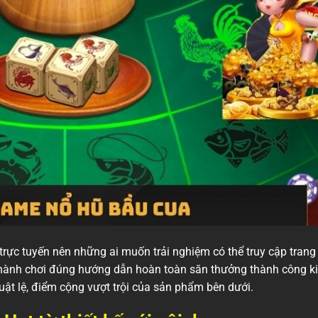
trực tuyến nên những ai muốn trải nghiệm có thể truy cập trang
ến hành chơi đúng hướng dẫn hoàn toàn săn thưởng thành công k
uật lệ, điểm cộng vượt trội của sản phẩm bên dưới.