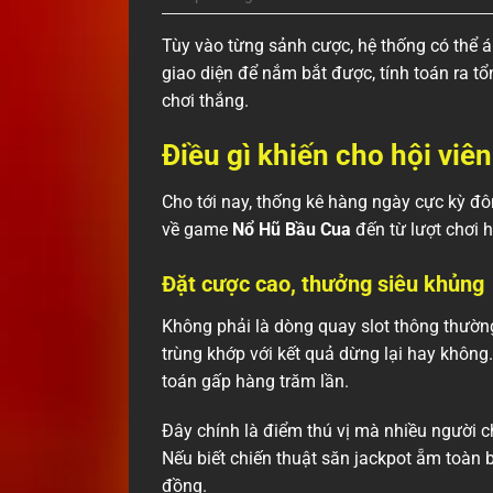
Tùy vào từng sảnh cược, hệ thống có thể áp
giao diện để nắm bắt được, tính toán ra t
chơi thắng.
Điều gì khiến cho hội viê
Cho tới nay, thống kê hàng ngày cực kỳ đôn
về game
Nổ Hũ Bầu Cua
đến từ lượt chơi h
Đặt cược cao, thưởng siêu khủng
Không phải là dòng quay slot thông thường
trùng khớp với kết quả dừng lại hay không
toán gấp hàng trăm lần.
Đây chính là điểm thú vị mà nhiều người
Nếu biết chiến thuật săn jackpot ẵm toàn 
đồng.