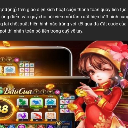
tự động) trên giao diện kích hoạt cuộn thanh toán quay liên tục.
, cộng điểm vào quỹ cho hội viên mỗi lần xuất hiện từ 3 hình cùn
g lại chốt xuất hiện hình nào trùng với kết quả đã đặt cược của 
t thì nhận toàn bộ tiền trong quỹ về tay.