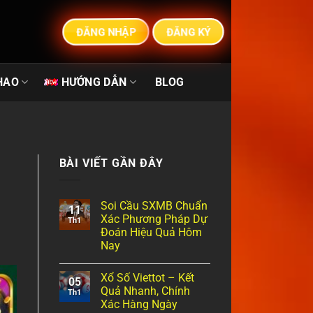
ĐĂNG NHẬP
ĐĂNG KÝ
HAO
HƯỚNG DẪN
BLOG
BÀI VIẾT GẦN ĐÂY
Soi Cầu SXMB Chuẩn
11
Xác Phương Pháp Dự
Th1
Đoán Hiệu Quả Hôm
Nay
Xổ Số Viettot – Kết
05
Quả Nhanh, Chính
Th1
Xác Hàng Ngày