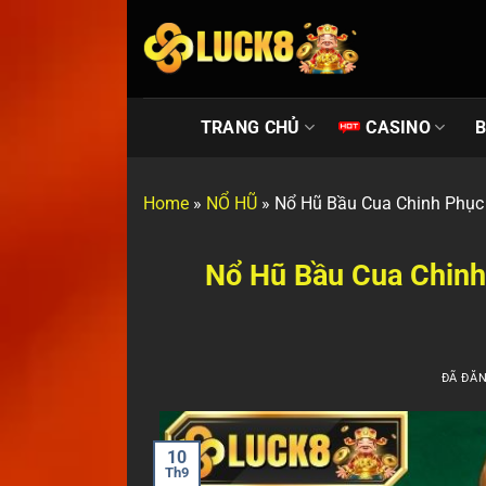
Chuyển
đến
nội
dung
TRANG CHỦ
CASINO
B
Home
»
NỔ HŨ
»
Nổ Hũ Bầu Cua Chinh Phục 
Nổ Hũ Bầu Cua Chinh
ĐÃ ĐĂ
10
Th9