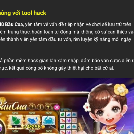
ông với tool hack
Hũ Bầu Cua
, yên tâm về vấn đề tiếp nhận vé chơi sẽ lưu trữ trên
iệm trung thực, hoàn toàn tự động mà không có sự can thiệp và
 nên thành viên yên tâm đầu tư vốn, rèn luyện kỹ năng mỗi ngày
cả phần mềm hack gian lận xâm nhập, đảm bảo ván cược diễn r
thực, kết quả công bố không gây thiệt hại cho bất cứ ai.