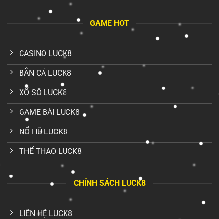
GAME HOT
CASINO LUCK8
BẮN CÁ LUCK8
XỔ SỐ LUCK8
GAME BÀI LUCK8
NỔ HŨ LUCK8
THỂ THAO LUCK8
CHÍNH SÁCH LUCK8
LIÊN HỆ LUCK8