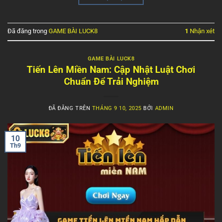
Đã đăng trong
GAME BÀI LUCK8
1
Nhận xét
GAME BÀI LUCK8
Tiến Lên Miền Nam: Cập Nhật Luật Chơi
Chuẩn Để Trải Nghiệm
ĐÃ ĐĂNG TRÊN
THÁNG 9 10, 2025
BỞI
ADMIN
10
Th9