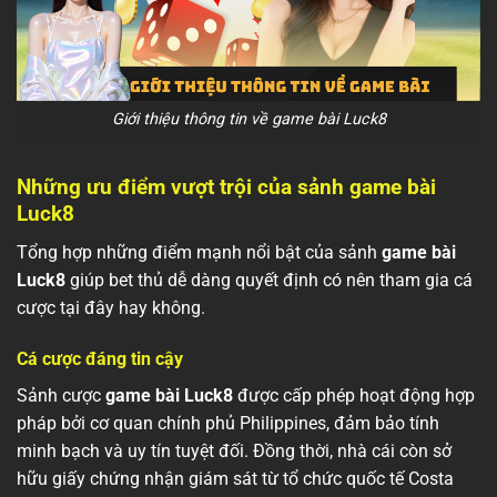
Giới thiệu thông tin về game bài Luck8
Những ưu điểm vượt trội của sảnh game bài
Luck8
Tổng hợp những điểm mạnh nổi bật của sảnh
game bài
Luck8
giúp bet thủ dễ dàng quyết định có nên tham gia cá
cược tại đây hay không.
Cá cược đáng tin cậy
Sảnh cược
game bài Luck8
được cấp phép hoạt động hợp
pháp bởi cơ quan chính phủ Philippines, đảm bảo tính
minh bạch và uy tín tuyệt đối. Đồng thời, nhà cái còn sở
hữu giấy chứng nhận giám sát từ tổ chức quốc tế Costa