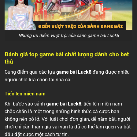
Những ưu điểm vượt trội của sảnh game bài Luck8
Đánh giá top game bài chất lượng dành cho bet
thủ
Cùng điểm qua các tựa
game bài Luck8
đang được nhiều
người chơi lựa chọn tại nhà cái:
Tiến lên miền nam
Khi bước vào sảnh
game bài Luck8
, tiến lên miền nam
chắc chắn là một trong những hình thức cá cược bạn
không nên bỏ lỡ. Với luật chơi đơn giản, dễ nắm bắt, người
chơi chỉ cần tham gia vài ván là đã có thể làm quen và bắt
đầu đặt cược một cách tự tin.