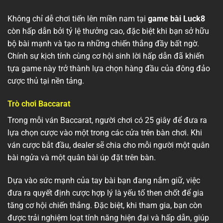
Không chỉ dễ chơi tiến lên miền nam tại
game bài Luck8
còn hấp dẫn bởi tỷ lệ thưởng cao, đặc biệt khi bạn sở hữu
bộ bài mạnh và tạo ra những chiến thắng đầy bất ngờ.
Chính sự kịch tính cùng cơ hội sinh lời hấp dẫn đã khiến
tựa game này trở thành lựa chọn hàng đầu của đông đảo
cược thủ tại nền tảng.
Trò chơi Baccarat
Trong mỗi ván Baccarat, người chơi có 25 giây để đưa ra
lựa chọn cược vào một trong các cửa trên bàn chơi. Khi
ván cược bắt đầu, dealer sẽ chia cho mỗi người một quân
bài ngửa và một quân bài úp đặt trên bàn.
Dựa vào sức mạnh của tay bài bạn đang nắm giữ, việc
đưa ra quyết định cược hợp lý là yếu tố then chốt để gia
tăng cơ hội chiến thắng. Đặc biệt, khi tham gia, bạn còn
được trải nghiệm loạt tính năng hiện đại và hấp dẫn, giúp