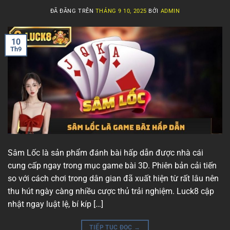
ĐÃ ĐĂNG TRÊN
THÁNG 9 10, 2025
BỞI
ADMIN
10
Th9
Sâm Lốc là sản phẩm đánh bài hấp dẫn được nhà cái
cung cấp ngay trong mục game bài 3D. Phiên bản cải tiến
so với cách chơi trong dân gian đã xuất hiện từ rất lâu nên
thu hút ngày càng nhiều cược thủ trải nghiệm. Luck8 cập
nhật ngay luật lệ, bí kíp […]
TIẾP TỤC ĐỌC
→