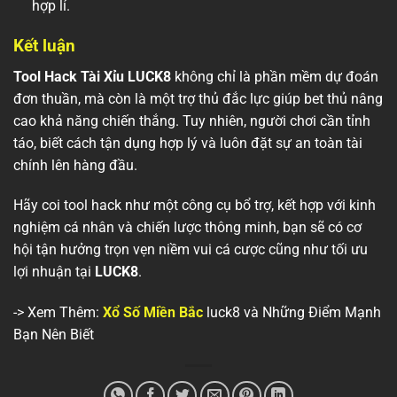
hợp lí.
Kết luận
Tool Hack Tài Xỉu LUCK8
không chỉ là phần mềm dự đoán
đơn thuần, mà còn là một trợ thủ đắc lực giúp bet thủ nâng
cao khả năng chiến thắng. Tuy nhiên, người chơi cần tỉnh
táo, biết cách tận dụng hợp lý và luôn đặt sự an toàn tài
chính lên hàng đầu.
Hãy coi tool hack như một công cụ bổ trợ, kết hợp với kinh
nghiệm cá nhân và chiến lược thông minh, bạn sẽ có cơ
hội tận hưởng trọn vẹn niềm vui cá cược cũng như tối ưu
lợi nhuận tại
LUCK8
.
-> Xem Thêm:
Xổ Số Miền Bắc
luck8 và Những Điểm Mạnh
Bạn Nên Biết