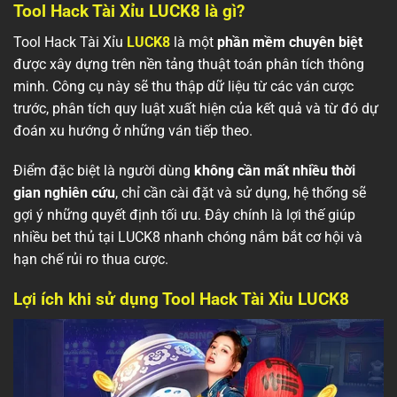
Tool Hack Tài Xỉu LUCK8 là gì?
Tool Hack Tài Xỉu
LUCK8
là một
phần mềm chuyên biệt
được xây dựng trên nền tảng thuật toán phân tích thông
minh. Công cụ này sẽ thu thập dữ liệu từ các ván cược
trước, phân tích quy luật xuất hiện của kết quả và từ đó dự
đoán xu hướng ở những ván tiếp theo.
Điểm đặc biệt là người dùng
không cần mất nhiều thời
gian nghiên cứu
, chỉ cần cài đặt và sử dụng, hệ thống sẽ
gợi ý những quyết định tối ưu. Đây chính là lợi thế giúp
nhiều bet thủ tại LUCK8 nhanh chóng nắm bắt cơ hội và
hạn chế rủi ro thua cược.
Lợi ích khi sử dụng Tool Hack Tài Xỉu LUCK8