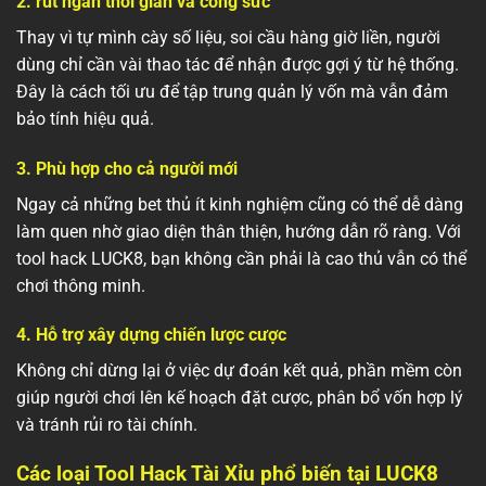
2. rút ngắn thời gian và công sức
Thay vì tự mình cày số liệu, soi cầu hàng giờ liền, người
dùng chỉ cần vài thao tác để nhận được gợi ý từ hệ thống.
Đây là cách tối ưu để tập trung quản lý vốn mà vẫn đảm
bảo tính hiệu quả.
3. Phù hợp cho cả người mới
Ngay cả những bet thủ ít kinh nghiệm cũng có thể dễ dàng
làm quen nhờ giao diện thân thiện, hướng dẫn rõ ràng. Với
tool hack LUCK8, bạn không cần phải là cao thủ vẫn có thể
chơi thông minh.
4. Hỗ trợ xây dựng chiến lược cược
Không chỉ dừng lại ở việc dự đoán kết quả, phần mềm còn
giúp người chơi lên kế hoạch đặt cược, phân bổ vốn hợp lý
và tránh rủi ro tài chính.
Các loại Tool Hack Tài Xỉu phổ biến tại LUCK8