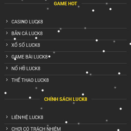
GAME HOT
CASINO LUCK8
BẮN CÁ LUCK8
XỔ SỐ LUCK8
GAME BÀI LUCK8
NỔ HŨ LUCK8
THỂ THAO LUCK8
CHÍNH SÁCH LUCK8
LIÊN HỆ LUCK8
CHƠI CÓ TRÁCH NHIỆM