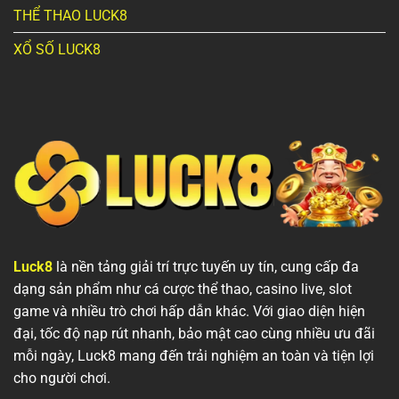
THỂ THAO LUCK8
XỔ SỐ LUCK8
Luck8
là nền tảng giải trí trực tuyến uy tín, cung cấp đa
dạng sản phẩm như cá cược thể thao, casino live, slot
game và nhiều trò chơi hấp dẫn khác. Với giao diện hiện
đại, tốc độ nạp rút nhanh, bảo mật cao cùng nhiều ưu đãi
mỗi ngày, Luck8 mang đến trải nghiệm an toàn và tiện lợi
cho người chơi.