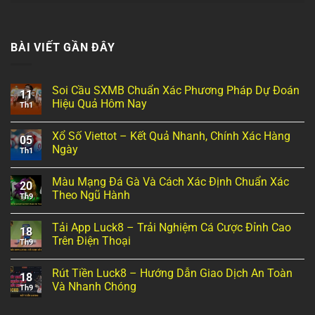
BÀI VIẾT GẦN ĐÂY
Soi Cầu SXMB Chuẩn Xác Phương Pháp Dự Đoán
11
Hiệu Quả Hôm Nay
Th1
Xổ Số Viettot – Kết Quả Nhanh, Chính Xác Hàng
05
Ngày
Th1
Màu Mạng Đá Gà Và Cách Xác Định Chuẩn Xác
20
Theo Ngũ Hành
Th9
Tải App Luck8 – Trải Nghiệm Cá Cược Đỉnh Cao
18
Trên Điện Thoại
Th9
Rút Tiền Luck8 – Hướng Dẫn Giao Dịch An Toàn
18
Và Nhanh Chóng
Th9